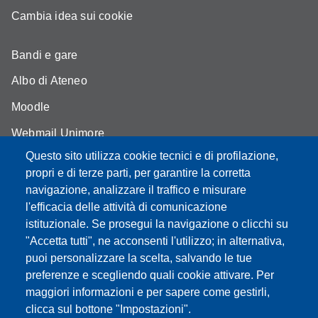
Cambia idea sui cookie
Bandi e gare
Albo di Ateneo
Moodle
Webmail Unimore
Questo sito utilizza cookie tecnici e di profilazione,
Aule Unimore
propri e di terze parti, per garantire la corretta
Dove siamo
navigazione, analizzare il traffico e misurare
l'efficacia delle attività di comunicazione
FAQ
istituzionale. Se prosegui la navigazione o clicchi su
"Accetta tutti", ne acconsenti l'utilizzo; in alternativa,
puoi personalizzare la scelta, salvando le tue
preferenze e scegliendo quali cookie attivare. Per
Partita IVA: 00427620364
maggiori informazioni e per sapere come gestirli,
Dipartimento di Comunicazione ed Economia
clicca sul bottone "Impostazioni".