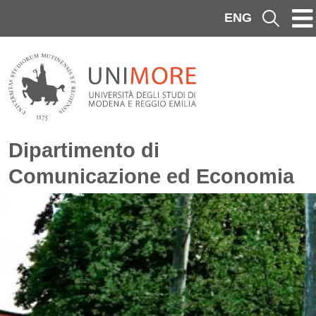
Salta al contenuto principale
ENG
Cerca
Dipartimento di
Comunicazione ed Economia
Immagine