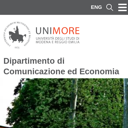
Salta al contenuto principale
ENG
Cerca
Dipartimento di
Comunicazione ed Economia
Immagine