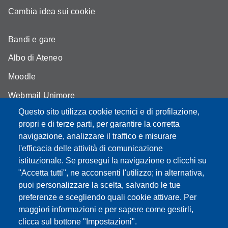
Cambia idea sui cookie
Bandi e gare
Albo di Ateneo
Moodle
Webmail Unimore
Questo sito utilizza cookie tecnici e di profilazione,
Aule Unimore
propri e di terze parti, per garantire la corretta
Dove siamo
navigazione, analizzare il traffico e misurare
l'efficacia delle attività di comunicazione
FAQ
istituzionale. Se prosegui la navigazione o clicchi su
"Accetta tutti", ne acconsenti l'utilizzo; in alternativa,
puoi personalizzare la scelta, salvando le tue
preferenze e scegliendo quali cookie attivare. Per
Partita IVA: 00427620364
maggiori informazioni e per sapere come gestirli,
Dipartimento di Comunicazione ed Economia
clicca sul bottone "Impostazioni".