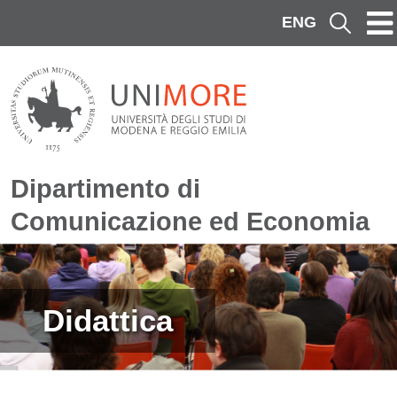
Salta al contenuto principale
ENG
Cerca
Dipartimento di
Comunicazione ed Economia
Immagine
Didattica