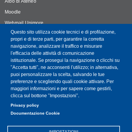
Albo di Ateneo
Moodle
Webmail Unimore
Questo sito utilizza cookie tecnici e di profilazione,
Aule Unimore
propri e di terze parti, per garantire la corretta
Dove siamo
navigazione, analizzare il traffico e misurare
l'efficacia delle attività di comunicazione
FAQ
istituzionale. Se prosegui la navigazione o clicchi su
"Accetta tutti", ne acconsenti l'utilizzo; in alternativa,
puoi personalizzare la scelta, salvando le tue
preferenze e scegliendo quali cookie attivare. Per
Partita IVA: 00427620364
maggiori informazioni e per sapere come gestirli,
Dipartimento di Comunicazione ed Economia
clicca sul bottone "Impostazioni".
Sede: Viale A. Allegri 9 - 42121 Reggio Emilia
Privacy policy
PEC: dce@pec.unimore.it
Documentazione Cookie
Telefono: 0522 523000
IMPOSTAZIONI