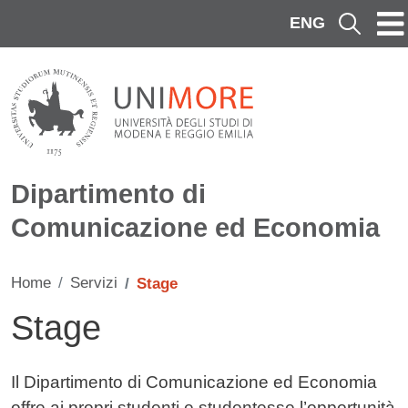
Salta al contenuto principale
ENG
Cerca
Dipartimento di
Comunicazione ed Economia
Home
Servizi
Stage
Stage
Contenuto
Il Dipartimento di Comunicazione ed Economia
offre ai propri studenti e studentesse l’opportunità