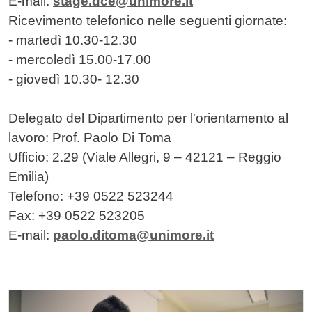
E-mail:
stage.dce@unimore.it
Ricevimento telefonico nelle seguenti giornate:
- martedì 10.30-12.30
- mercoledì 15.00-17.00
- giovedì 10.30- 12.30
Delegato del Dipartimento per l'orientamento al
lavoro: Prof. Paolo Di Toma
Ufficio: 2.29 (Viale Allegri, 9 – 42121 – Reggio
Emilia)
Telefono: +39 0522 523244
Fax: +39 0522 523205
E-mail:
paolo.ditoma@unimore.it
Cards
Immagine