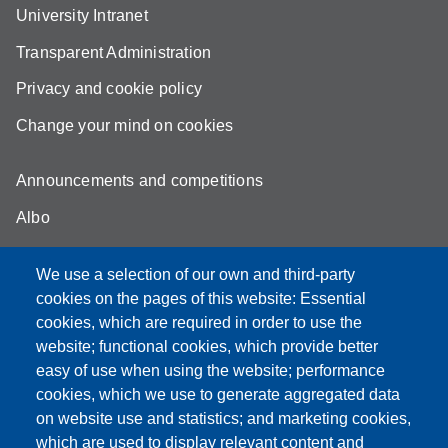
University Intranet
Transparent Administration
Privacy and cookie policy
Change your mind on cookies
Announcements and competitions
Albo
Online teaching mode
We use a selection of our own and third-party
Unimore Webmail
cookies on the pages of this website: Essential
cookies, which are required in order to use the
Unimore classrooms
website; functional cookies, which provide better
How to find us
easy of use when using the website; performance
cookies, which we use to generate aggregated data
FAQ
on website use and statistics; and marketing cookies,
which are used to display relevant content and