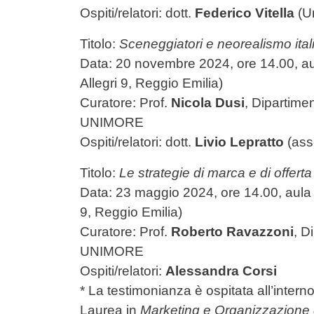
Ospiti/relatori: dott.
Federico Vitella
(Un
Titolo:
Sceneggiatori e neorealismo ital
Data: 20 novembre 2024, ore 14.00,
a
Allegri 9, Reggio Emilia)
Curatore: Prof.
Nicola Dusi
,
Dipartime
UNIMORE
Ospiti/relatori: dott.
Livio Lepratto
(ass
Titolo:
Le strategie di marca e di offer
Data: 23 maggio 2024, ore 14.00, aula D
9, Reggio Emilia)
Curatore: Prof.
Roberto Ravazzoni
, D
UNIMORE
Ospiti/relatori:
Alessandra Corsi
* La testimonianza è ospitata all’interno
Laurea in
Marketing e Organizzazione