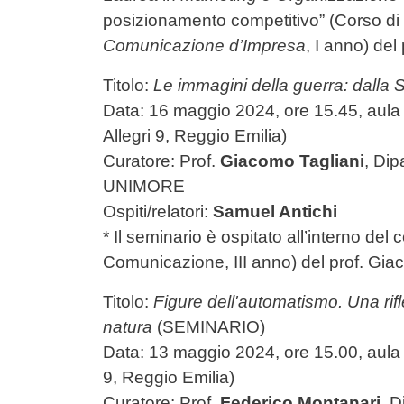
posizionamento competitivo” (Corso di
Comunicazione d’Impresa
, I anno) de
Titolo:
Le immagini della guerra: dalla 
Data: 16 maggio 2024, ore 15.45, aula D
Allegri 9, Reggio Emilia)
Curatore: Prof.
Giacomo Tagliani
, Di
UNIMORE
Ospiti/relatori:
Samuel Antichi
* Il seminario è ospitato all’interno del
Comunicazione, III anno) del prof. Gia
Titolo:
Figure dell'automatismo. Una rif
natura
(SEMINARIO)
Data: 13 maggio 2024, ore 15.00, aula D
9, Reggio Emilia)
Curatore: Prof.
Federico Montanari
, 