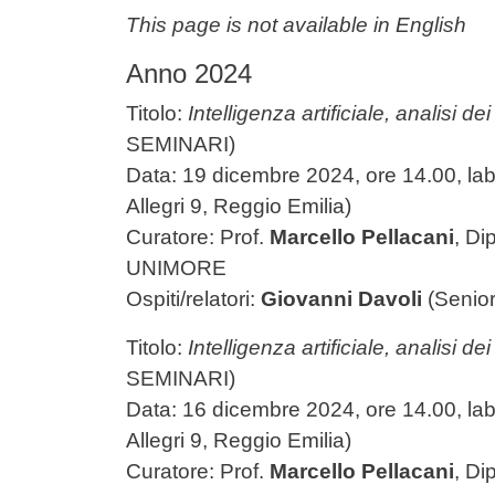
Contenuto
This page is not available in English
Anno 2024
Titolo:
Intelligenza artificiale, analisi d
SEMINARI)
Data: 19 dicembre 2024, ore 14.00, labo
Allegri 9, Reggio Emilia)
Curatore: Prof.
Marcello Pellacani
,
Di
UNIMORE
Ospiti/relatori:
Giovanni Davoli
(Senior
Titolo:
Intelligenza artificiale, analisi d
SEMINARI)
Data: 16 dicembre 2024, ore 14.00, labo
Allegri 9, Reggio Emilia)
Curatore: Prof.
Marcello Pellacani
,
Di