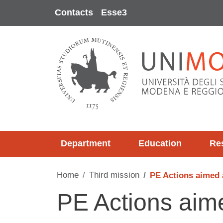
Skip to main content
Contacts
Esse3
Department
Education
Re
Home
Third mission
PE Actions aimed 
PE Actions aim