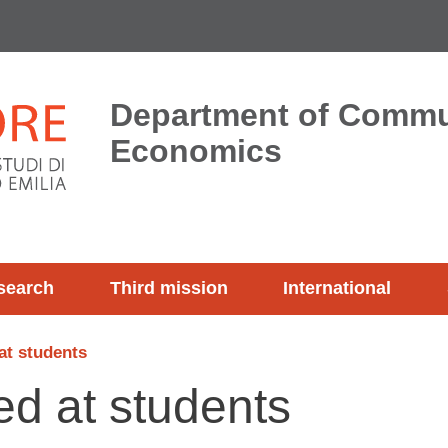
Department of Commu
Economics
search
Third mission
International
at students
ed at students